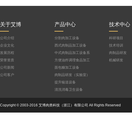
关于艾博
产品中心
技术中心
公司介绍
分割肉加工设备
科研项目
企业文化
西式肉制品加工设备
技术培训
发展历程
中式肉制品加工设备系
肉制品研发
列
荣誉资质
方便油炸调理食品加工
机械研发
设备
公司新闻
面包糠加工设备
公司客户
肉制品研发（实验室）
设备
提升输送设备
清洗消毒卫生设备
Copyright © 2003-2016 艾博肉类科技（浙江）有限公司 All Rights Reserved