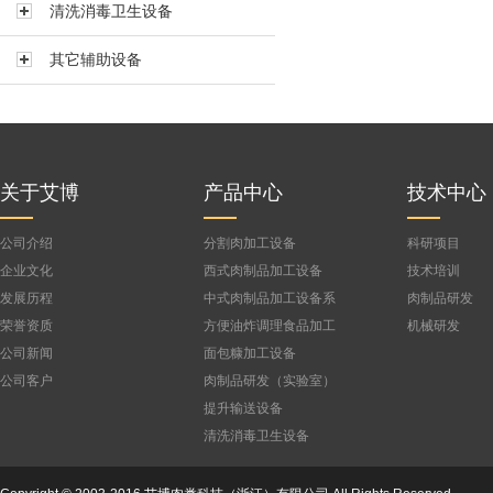
清洗消毒卫生设备
其它辅助设备
关于艾博
产品中心
技术中心
公司介绍
分割肉加工设备
科研项目
企业文化
西式肉制品加工设备
技术培训
发展历程
中式肉制品加工设备系
肉制品研发
列
荣誉资质
方便油炸调理食品加工
机械研发
设备
公司新闻
面包糠加工设备
公司客户
肉制品研发（实验室）
设备
提升输送设备
清洗消毒卫生设备