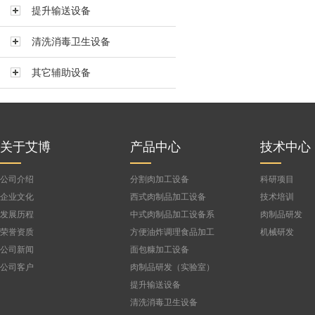
提升输送设备
真空搅拌机BVBJ-150F
真空搅拌机BVBJ-300FS
清洗消毒卫生设备
真空搅拌机BVBJ-300
其它辅助设备
真空搅拌机BVBJ-500
真空搅拌机BVBJ-750
公司
真空搅拌机BVBJ-1000FS
真空搅拌机BVBJ-1500
关于艾博
产品中心
技术中心
公司介绍
分割肉加工设备
科研项目
企业文化
西式肉制品加工设备
技术培训
发展历程
中式肉制品加工设备系
肉制品研发
列
荣誉资质
方便油炸调理食品加工
机械研发
设备
公司新闻
面包糠加工设备
公司客户
肉制品研发（实验室）
设备
提升输送设备
清洗消毒卫生设备