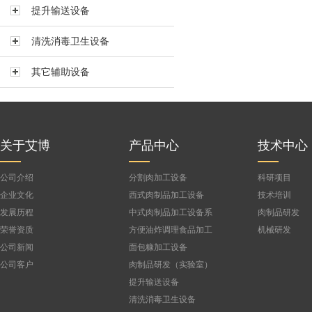
提升输送设备
真空搅拌机BVBJ-150F
真空搅拌机BVBJ-300FS
清洗消毒卫生设备
真空搅拌机BVBJ-300
其它辅助设备
真空搅拌机BVBJ-500
真空搅拌机BVBJ-750
公司
真空搅拌机BVBJ-1000FS
真空搅拌机BVBJ-1500
关于艾博
产品中心
技术中心
公司介绍
分割肉加工设备
科研项目
企业文化
西式肉制品加工设备
技术培训
发展历程
中式肉制品加工设备系
肉制品研发
列
荣誉资质
方便油炸调理食品加工
机械研发
设备
公司新闻
面包糠加工设备
公司客户
肉制品研发（实验室）
设备
提升输送设备
清洗消毒卫生设备