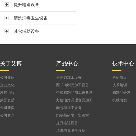
提升输送设备
真空搅拌机BVBJ-150F
真空搅拌机BVBJ-300FS
清洗消毒卫生设备
真空搅拌机BVBJ-300
其它辅助设备
真空搅拌机BVBJ-500
真空搅拌机BVBJ-750
公司
真空搅拌机BVBJ-1000FS
真空搅拌机BVBJ-1500
关于艾博
产品中心
技术中心
公司介绍
分割肉加工设备
科研项目
企业文化
西式肉制品加工设备
技术培训
发展历程
中式肉制品加工设备系
肉制品研发
列
荣誉资质
方便油炸调理食品加工
机械研发
设备
公司新闻
面包糠加工设备
公司客户
肉制品研发（实验室）
设备
提升输送设备
清洗消毒卫生设备