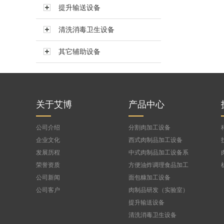
提升输送设备
真空搅拌机BVBJ-150F
真空搅拌机BVBJ-300FS
清洗消毒卫生设备
真空搅拌机BVBJ-300
其它辅助设备
真空搅拌机BVBJ-500
真空搅拌机BVBJ-750
公司
真空搅拌机BVBJ-1000FS
真空搅拌机BVBJ-1500
关于艾博
产品中心
公司介绍
分割肉加工设备
企业文化
西式肉制品加工设备
发展历程
中式肉制品加工设备系
列
荣誉资质
方便油炸调理食品加工
设备
公司新闻
面包糠加工设备
公司客户
肉制品研发（实验室）
设备
提升输送设备
清洗消毒卫生设备