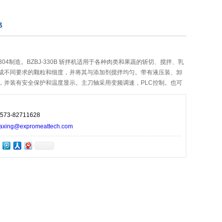
B
04制造。BZBJ-330B 斩拌机适用于各种肉类和果蔬的斩切、搅拌、乳
成不同要求的颗粒和细度，并将其与添加剂搅拌均匀。带有液压装、卸
，并装有安全保护和温度显示。主刀轴采用变频调速，PLC控制。也可
电器控制。
73-82711628
ng@expromeattech.com