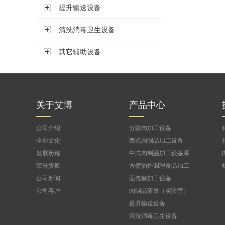
提升输送设备
真空搅拌机BVBJ-150F
真空搅拌机BVBJ-300FS
清洗消毒卫生设备
真空搅拌机BVBJ-300
其它辅助设备
真空搅拌机BVBJ-500
真空搅拌机BVBJ-750
公司
真空搅拌机BVBJ-1000FS
真空搅拌机BVBJ-1500
关于艾博
产品中心
公司介绍
分割肉加工设备
企业文化
西式肉制品加工设备
发展历程
中式肉制品加工设备系
列
荣誉资质
方便油炸调理食品加工
设备
公司新闻
面包糠加工设备
公司客户
肉制品研发（实验室）
设备
提升输送设备
清洗消毒卫生设备