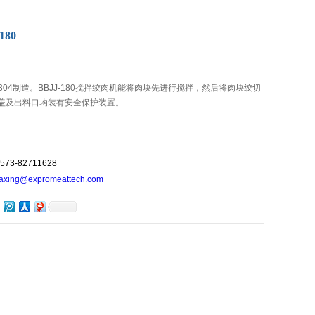
180
304制造。BBJJ-180搅拌绞肉机能将肉块先进行搅拌，然后将肉块绞切
盖及出料口均装有安全保护装置。
73-82711628
ng@expromeattech.com