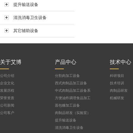
提升输送设备
真空搅拌机BVBJ-150F
真空搅拌机BVBJ-300FS
清洗消毒卫生设备
真空搅拌机BVBJ-300
其它辅助设备
真空搅拌机BVBJ-500
真空搅拌机BVBJ-750
公司
真空搅拌机BVBJ-1000FS
真空搅拌机BVBJ-1500
关于艾博
产品中心
技术中心
公司介绍
分割肉加工设备
科研项目
企业文化
西式肉制品加工设备
技术培训
发展历程
中式肉制品加工设备系
肉制品研发
列
荣誉资质
方便油炸调理食品加工
机械研发
设备
公司新闻
面包糠加工设备
公司客户
肉制品研发（实验室）
设备
提升输送设备
清洗消毒卫生设备