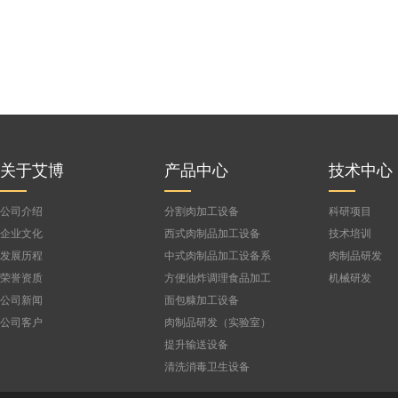
关于艾博
产品中心
技术中心
公司介绍
分割肉加工设备
科研项目
企业文化
西式肉制品加工设备
技术培训
发展历程
中式肉制品加工设备系
肉制品研发
列
荣誉资质
方便油炸调理食品加工
机械研发
设备
公司新闻
面包糠加工设备
公司客户
肉制品研发（实验室）
设备
提升输送设备
清洗消毒卫生设备