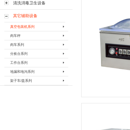
清洗消毒卫生设备
其它辅助设备
真空包装机系列
肉车秤
真空包装机BVPJ-350TS
肉车系列
真空包装机BVPJ-500TS
肉车秤BRCC-300
分捡台系列
真空包装机BVPJ-400
肉车BRC-120B
工作台系列
真空包装机BVPJ-500DS
肉车BRC-200A
分检台BFJT-1
地漏和地沟系列
真空包装机BVPJ-500
肉车BRC-200B
分捡台BFJT-2
包装工作台BBZT-1
架子车/盘系列
真空包装机BVPJ-680
肉车BRC-300B
灌肠工作台BGZT-2
地漏BDL-I
真空包装机BVPJ-980
按摩肉车BRC-600
修整工作台BXZT-3
地沟
烟熏车（三层萨拉米肠烟熏车）
真空包装机BVPJ-1090
定制肉盘
剔骨工作台BTZT-4
烟熏车BYXC-1
真空袋检测器BQXQ-I
烟熏车(七层带蒸盘)
晾肉架车
蒸箱用蒸车