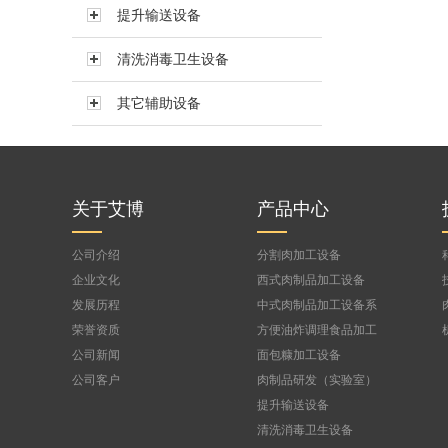
提升输送设备
真空搅拌机BVBJ-150F
真空搅拌机BVBJ-300FS
清洗消毒卫生设备
真空搅拌机BVBJ-300
其它辅助设备
真空搅拌机BVBJ-500
真空搅拌机BVBJ-750
公司
真空搅拌机BVBJ-1000FS
真空搅拌机BVBJ-1500
关于艾博
产品中心
公司介绍
分割肉加工设备
企业文化
西式肉制品加工设备
发展历程
中式肉制品加工设备系
列
荣誉资质
方便油炸调理食品加工
设备
公司新闻
面包糠加工设备
公司客户
肉制品研发（实验室）
设备
提升输送设备
清洗消毒卫生设备