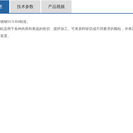
述
技术参数
产品视频
锈钢SUS304制造。
0 斩拌机适用于各种肉类和果蔬的斩切、搅拌加工。可将原料斩切成不同要求的颗粒，
料装置
。