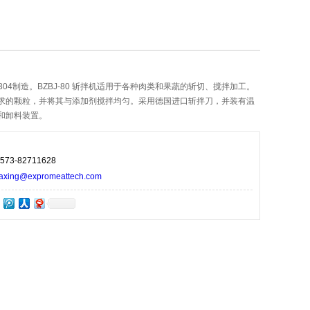
304制造。BZBJ-80 斩拌机适用于各种肉类和果蔬的斩切、搅拌加工。
求的颗粒，并将其与添加剂搅拌均匀。采用德国进口斩拌刀，并装有温
和卸料装置。
73-82711628
ng@expromeattech.com