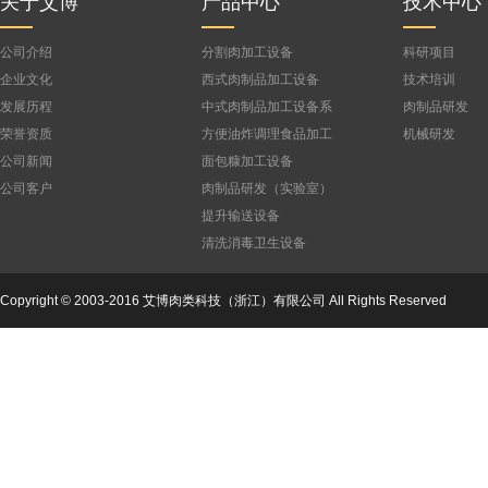
关于艾博
产品中心
技术中心
公司介绍
分割肉加工设备
科研项目
企业文化
西式肉制品加工设备
技术培训
发展历程
中式肉制品加工设备系
肉制品研发
列
荣誉资质
方便油炸调理食品加工
机械研发
设备
公司新闻
面包糠加工设备
公司客户
肉制品研发（实验室）
设备
提升输送设备
清洗消毒卫生设备
Copyright © 2003-2016 艾博肉类科技（浙江）有限公司 All Rights Reserved