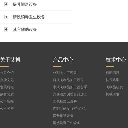
提升输送设备
真空搅拌机BVBJ-150F
真空搅拌机BVBJ-300FS
清洗消毒卫生设备
真空搅拌机BVBJ-300
其它辅助设备
真空搅拌机BVBJ-500
真空搅拌机BVBJ-750
公司
真空搅拌机BVBJ-1000FS
真空搅拌机BVBJ-1500
关于艾博
产品中心
技术中心
公司介绍
分割肉加工设备
科研项目
企业文化
西式肉制品加工设备
技术培训
发展历程
中式肉制品加工设备系
肉制品研发
列
荣誉资质
方便油炸调理食品加工
机械研发
设备
公司新闻
面包糠加工设备
公司客户
肉制品研发（实验室）
设备
提升输送设备
清洗消毒卫生设备