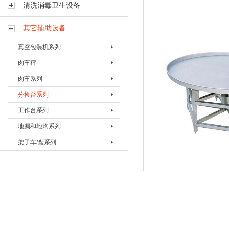
清洗消毒卫生设备
其它辅助设备
真空包装机系列
肉车秤
真空包装机BVPJ-350TS
肉车系列
真空包装机BVPJ-500TS
肉车秤BRCC-300
分捡台系列
真空包装机BVPJ-400
肉车BRC-120B
工作台系列
真空包装机BVPJ-500DS
肉车BRC-200A
分检台BFJT-1
地漏和地沟系列
真空包装机BVPJ-500
肉车BRC-200B
分捡台BFJT-2
包装工作台BBZT-1
架子车/盘系列
真空包装机BVPJ-680
肉车BRC-300B
灌肠工作台BGZT-2
地漏BDL-I
真空包装机BVPJ-980
按摩肉车BRC-600
修整工作台BXZT-3
地沟
烟熏车（三层萨拉米肠烟熏车）
真空包装机BVPJ-1090
定制肉盘
剔骨工作台BTZT-4
烟熏车BYXC-1
真空袋检测器BQXQ-I
烟熏车(七层带蒸盘)
晾肉架车
蒸箱用蒸车