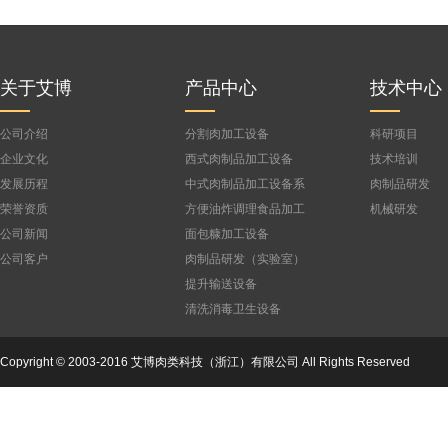
金华火腿腌制架车
模具车
关于艾博
产品中心
技术中心
公司介绍
分割肉加工设备
科研项目
企业文化
西式肉制品加工设备
技术培训
公司
发展历程
中式肉制品加工设备系
肉制品研发
列
荣誉资质
方便油炸调理食品加工
机械研发
设备
公司新闻
面包糠加工设备
公司客户
肉制品研发（实验室）
设备
提升输送设备
清洗消毒卫生设备
Copyright © 2003-2016 艾博肉类科技（浙江）有限公司 All Rights Reserved