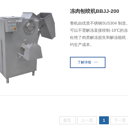
冻肉刨绞机BBJJ-200
整机由优质不锈钢SUS304 制
可以不需解冻直接绞制-18℃的
杜绝了肉类解冻损失和解冻能耗
约生产成本。
了解详细
>>
首页
上一页
1
下一页