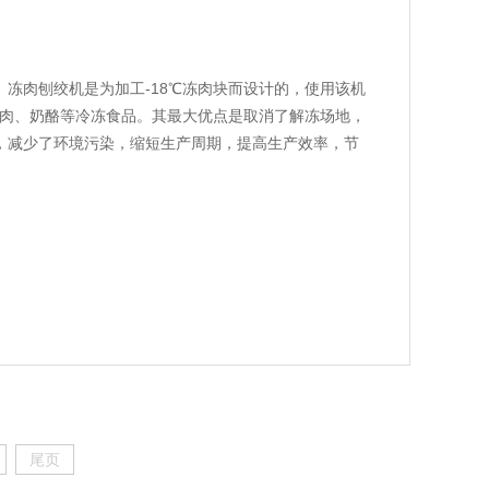
造。冻肉刨绞机是为加工-18℃冻肉块而设计的，使用该机
冻肉、奶酪等冷冻食品。其最大优点是取消了解冻场地，
，减少了环境污染，缩短生产周期，提高生产效率，节
尾页